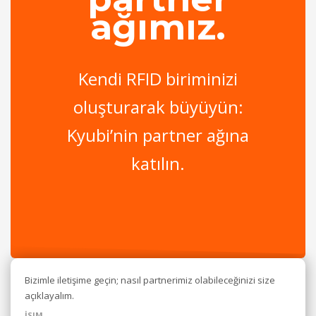
ağımız.
Kendi RFID biriminizi
oluşturarak büyüyün:
Kyubi’nin partner ağına
katılın.
Bizimle iletişime geçin; nasıl partnerimiz olabileceğinizi size
açıklayalım.
İSIM