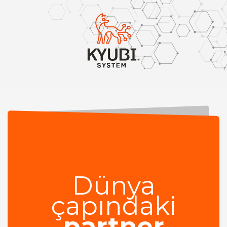
Dünya
çapındaki
partner