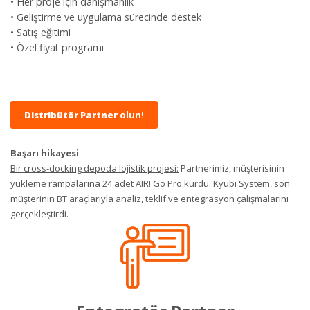
• Her proje için danışmanlık
• Geliştirme ve uygulama sürecinde destek
• Satış eğitimi
• Özel fiyat programı
Distribütör Partner
olun!
Başarı hikayesi
Bir cross-docking depoda lojistik projesi:
Partnerimiz, müşterisinin
yükleme rampalarına 24 adet AIR! Go Pro kurdu. Kyubi System, son
müşterinin BT araçlarıyla analiz, teklif ve entegrasyon çalışmalarını
gerçekleştirdi.