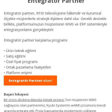
Entegratör Partner
Entegratör partner, RFID teknolojisine hâkimdir ve kurumsal
ölçekte müşterilerle stratejik ilişkilere dahil olur. Gerekli destekle
birlikte, platformumuzun müşterisinin WMS ve ERP sistemleriyle
entegrasyonlarını gerçekleştirir.
Entegratör partner karşılama programı:
• Ürün teknik eğitimi
• Satış eğitimi
• Özel fiyat programı
• Ortak pazarlama faaliyetleri
• Platform erişimi
Entegratör Partner
olun!
Başarı hikayesi
Bir cross-docking depoda lojistik projesi:
Son müşterinin WMS
sağlayıcısı olan partnerimiz, Kyubi System’in wAIM! çözümünü kendi
aracıyla entegre etti. Proje kapsamında müşterisinin yükleme