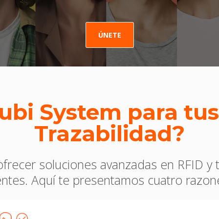
ÚNETE
yubi System para tu
Trazabilidad
?
recer soluciones avanzadas en RFID y tr
ientes. Aquí te presentamos cuatro razone