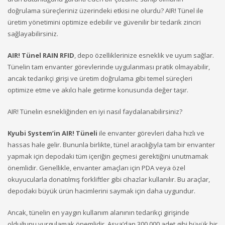
doğrulama süreçleriniz üzerindeki etkisi ne olurdu? AIR! Tünel ile
üretim yönetimini optimize edebilir ve güvenilir bir tedarik zinciri
sağlayabilirsiniz.
AIR! Tünel RAIN RFID
, depo özelliklerinize esneklik ve uyum sağlar.
Tünelin tam envanter görevlerinde uygulanması pratik olmayabilir,
ancak tedarikçi girişi ve üretim doğrulama gibi temel süreçleri
optimize etme ve akılcı hale getirme konusunda değer taşır.
AIR! Tünelin esnekliğinden en iyi nasıl faydalanabilirsiniz?
Kyubi System’in AIR! Tüneli
ile envanter görevleri daha hızlı ve
hassas hale gelir. Bununla birlikte, tünel aracılığıyla tam bir envanter
yapmak için depodaki tüm içeriğin geçmesi gerektiğini unutmamak
önemlidir. Genellikle, envanter amaçları için PDA veya özel
okuyucularla donatılmış forkliftler gibi cihazlar kullanılır. Bu araçlar,
depodaki büyük ürün hacimlerini saymak için daha uygundur.
Ancak, tünelin en yaygın kullanım alanının tedarikçi girişinde
olduğunu vurgulamak önemlidir. Asya’dan 300.000 adet gibi büyük bir