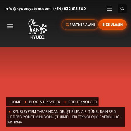
info@kyubisystem.com
|
(+34) 932 615 300
PARTNER ALANI
BİZE ULAŞIN
HOME
BLOG & HİKAYELER
RFID TEKNOLOJISI
KYUBI SYSTEM TARAFINDAN GELIŞTIRILEN AIR! TÜNEL RAIN RFID
ILE DEPO YÖNETIMINI DÖNÜŞTÜRME: İLERI TEKNOLOJIYLE VERIMLILIĞI
ARTIRMA