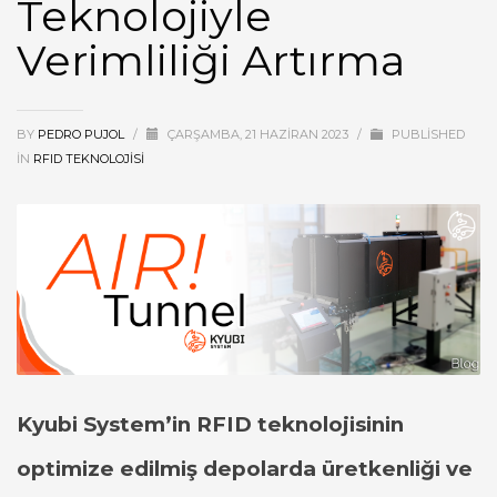
Teknolojiyle
Verimliliği Artırma
BY
PEDRO PUJOL
/
ÇARŞAMBA, 21 HAZIRAN 2023
/
PUBLISHED
IN
RFID TEKNOLOJISI
Kyubi System’in RFID teknolojisinin
optimize edilmiş depolarda üretkenliği ve