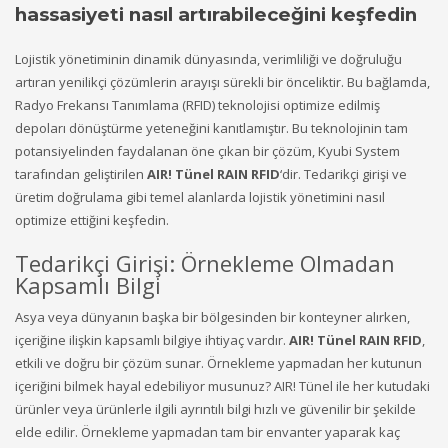
hassasiyeti nasıl artırabileceğini keşfedin
Lojistik yönetiminin dinamik dünyasında, verimliliği ve doğruluğu
artıran yenilikçi çözümlerin arayışı sürekli bir önceliktir. Bu bağlamda,
Radyo Frekansı Tanımlama (RFID) teknolojisi optimize edilmiş
depoları dönüştürme yeteneğini kanıtlamıştır.
Bu teknolojinin tam
potansiyelinden faydalanan öne çıkan bir çözüm, Kyubi System
tarafından geliştirilen
AIR! Tünel RAIN RFID
‘dir. Tedarikçi girişi ve
üretim doğrulama gibi temel alanlarda lojistik yönetimini nasıl
optimize ettiğini keşfedin.
Tedarikçi Girişi: Örnekleme Olmadan
Kapsamlı Bilgi
Asya veya dünyanın başka bir bölgesinden bir konteyner alırken,
içeriğine ilişkin kapsamlı bilgiye ihtiyaç vardır.
AIR! Tünel RAIN RFID
,
etkili ve doğru bir çözüm sunar. Örnekleme yapmadan her kutunun
içeriğini bilmek hayal edebiliyor musunuz? AIR! Tünel ile her kutudaki
ürünler veya ürünlerle ilgili ayrıntılı bilgi hızlı ve güvenilir bir şekilde
elde edilir. Örnekleme yapmadan tam bir envanter yaparak kaç