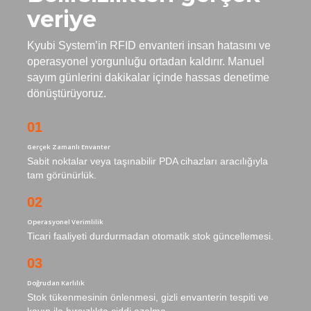
veriye
Kyubi System’in RFID envanteri insan hatasını ve
operasyonel yorgunluğu ortadan kaldırır. Manuel
sayım günlerini dakikalar içinde hassas denetime
dönüştürüyoruz.
01
Gerçek Zamanlı Envanter
Sabit noktalar veya taşınabilir PDA cihazları aracılığıyla
tam görünürlük.
02
Operasyonel Verimlilik
Ticari faaliyeti durdurmadan otomatik stok güncellemesi.
03
Doğrudan Karlılık
Stok tükenmesinin önlenmesi, gizli envanterin tespiti ve