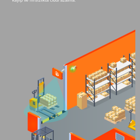
kayıp ile hırsızlıkta ciddi azalma.