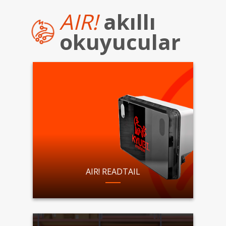
AIR!
akıllı
okuyucular
AIR! READTAIL