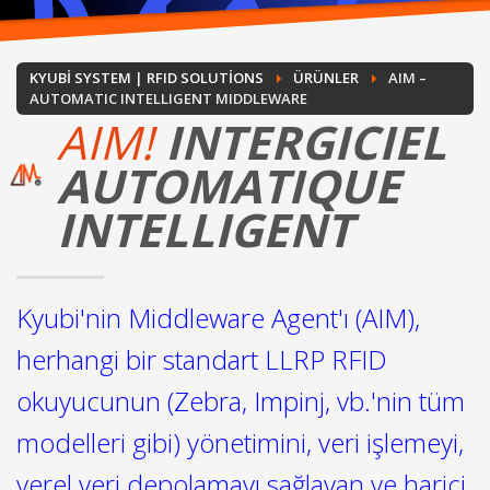
KYUBI SYSTEM | RFID SOLUTIONS
ÜRÜNLER
AIM –
AUTOMATIC INTELLIGENT MIDDLEWARE
AIM!
INTERGICIEL
AUTOMATIQUE
INTELLIGENT
Kyubi'nin Middleware Agent'ı (AIM),
herhangi bir standart LLRP RFID
okuyucunun (Zebra, Impinj, vb.'nin tüm
modelleri gibi) yönetimini, veri işlemeyi,
yerel veri depolamayı sağlayan ve harici