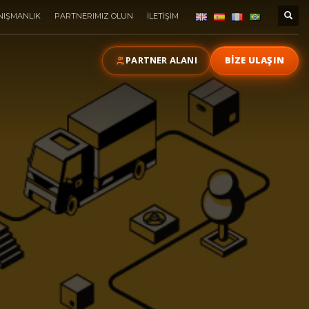
NIŞMANLIK
PARTNERIMIZ OLUN
İLETİŞİM
PARTNER ALANI
BİZE ULAŞIN