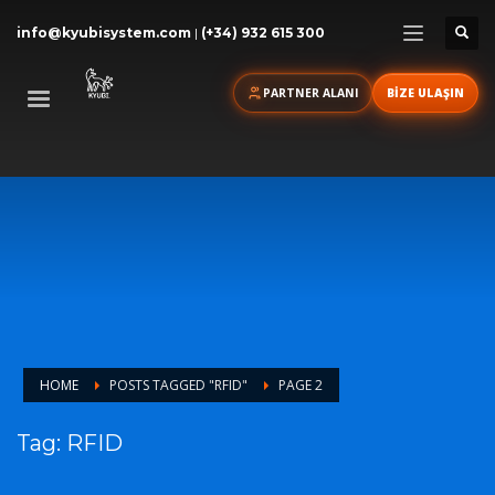
info@kyubisystem.com
|
(+34) 932 615 300
PARTNER ALANI
BİZE ULAŞIN
HOME
POSTS TAGGED "RFID"
PAGE 2
Tag: RFID