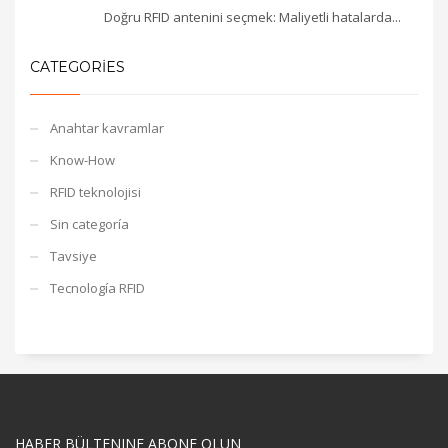
Doğru RFID antenini seçmek: Maliyetli hatalarda...
CATEGORIES
Anahtar kavramlar
Know-How
RFID teknolojisi
Sin categoría
Tavsiye
Tecnología RFID
HABER BÜLTENINE ABONE OLUN