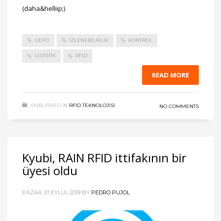
(daha&helliip;)
DEPO
IZLENEBILIRLIK
KONTROL
LOJISTIK
RFID
READ MORE
PUBLISHED IN
RFID TEKNOLOJISI
NO COMMENTS
Kyubi, RAIN RFID ittifakının bir
üyesi oldu
PAZAR, 01 EYLÜL 2019
BY
PEDRO PUJOL