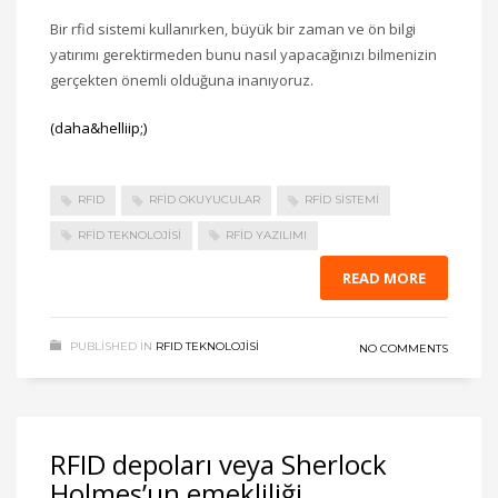
Bir rfid sistemi kullanırken, büyük bir zaman ve ön bilgi
yatırımı gerektirmeden bunu nasıl yapacağınızı bilmenizin
gerçekten önemli olduğuna inanıyoruz.
(daha&helliip;)
RFID
RFID OKUYUCULAR
RFID SISTEMI
RFID TEKNOLOJISI
RFID YAZILIMI
READ MORE
PUBLISHED IN
RFID TEKNOLOJISI
NO COMMENTS
RFID depoları veya Sherlock
Holmes’un emekliliği