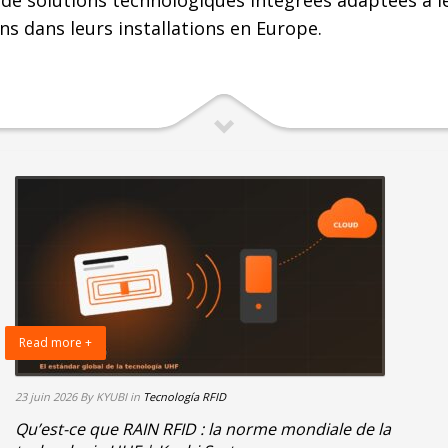
 solutions technologiques intégrées adaptées à leu
s dans leurs installations en Europe.
Read more +
23 juin 2026
By KYUBI
in
Tecnología RFID
Qu’est-ce que RAIN RFID : la norme mondiale de la