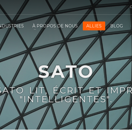
C
NDUSTRIES
À PROPOS DE NOUS
ALLIES
BLOG
SATO
SATO LIT, ÉCRIT ET IMP
"INTELLIGENTES".