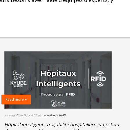
rs besoins avec l'aide d'équipes d'experts, y
Read more +
22 avril 2026
By KYUBI
in
Tecnología RFID
Hôpital intelligent : traçabilité hospitalière et gestion