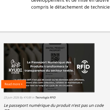
développement et de mise en œuvre de
compris le détachement de technicien
Read more +
23 juin 2026
By KYUBI
in
Tecnología RFID
Le passeport numérique du produit n’est pas un code