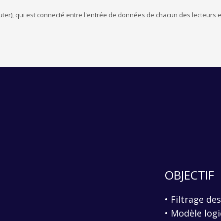
puter), qui est connecté entre l'entrée de données de chacun des lecteurs e
OBJECTIF
• Filtrage de
• Modèle log