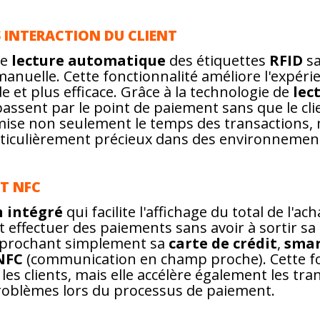
 INTERACTION DU CLIENT
ne
lecture automatique
des étiquettes
RFID
sa
anuelle. Cette fonctionnalité améliore l'expérien
 et plus efficace. Grâce à la technologie de
lec
 passent par le point de paiement sans que le clie
imise non seulement le temps des transactions, 
articulièrement précieux dans des environnemen
T NFC
n intégré
qui facilite l'affichage du total de l'a
ut effectuer des paiements sans avoir à sortir sa
approchant simplement sa
carte de crédit
,
sma
NFC
(communication en champ proche). Cette fo
les clients, mais elle accélère également les tr
s problèmes lors du processus de paiement.