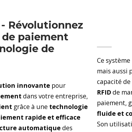
 - Révolutionnez
e de paiement
nologie de
Ce système 
mais aussi p
capacité de
ution innovante
pour
RFID
de mani
aiement
dans votre entreprise,
paiement, g
ient
grâce à une
technologie
fluide et 
iement rapide et efficace
Son utilisat
ecture automatique
des