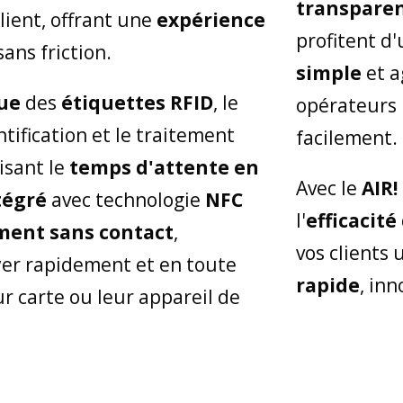
transpare
lient, offrant une
expérience
profitent d
sans friction.
simple
et a
ue
des
étiquettes RFID
, le
opérateurs 
tification et le traitement
facilement.
isant le
temps d'attente en
Avec le
AIR!
tégré
avec technologie
NFC
l'
efficacité
ment sans contact
,
vos clients
yer rapidement et en toute
rapide
, inn
eur carte ou leur appareil de