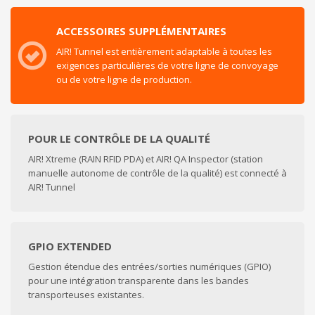
ACCESSOIRES SUPPLÉMENTAIRES
AIR! Tunnel est entièrement adaptable à toutes les
exigences particulières de votre ligne de convoyage
ou de votre ligne de production.
POUR LE CONTRÔLE DE LA QUALITÉ
AIR! Xtreme (RAIN RFID PDA) et AIR! QA Inspector (station
manuelle autonome de contrôle de la qualité) est connecté à
AIR! Tunnel
GPIO EXTENDED
Gestion étendue des entrées/sorties numériques (GPIO)
pour une intégration transparente dans les bandes
transporteuses existantes.