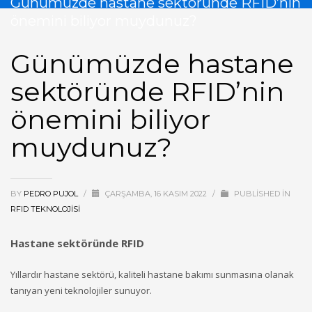
Günümüzde hastane sektöründe RFID’nin
önemini biliyor muydunuz?
Günümüzde hastane
sektöründe RFID’nin
önemini biliyor
muydunuz?
BY
PEDRO PUJOL
/
ÇARŞAMBA, 16 KASIM 2022
/
PUBLISHED IN
RFID TEKNOLOJISI
Hastane sektöründe RFID
Yıllardır hastane sektörü, kaliteli hastane bakımı sunmasına olanak
tanıyan yeni teknolojiler sunuyor.