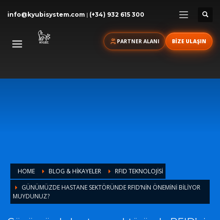
info@kyubisystem.com
|
(+34) 932 615 300
PARTNER ALANI
BİZE ULAŞIN
HOME
BLOG & HİKAYELER
RFID TEKNOLOJISI
GÜNÜMÜZDE HASTANE SEKTÖRÜNDE RFID’NIN ÖNEMINI BILIYOR
MUYDUNUZ?