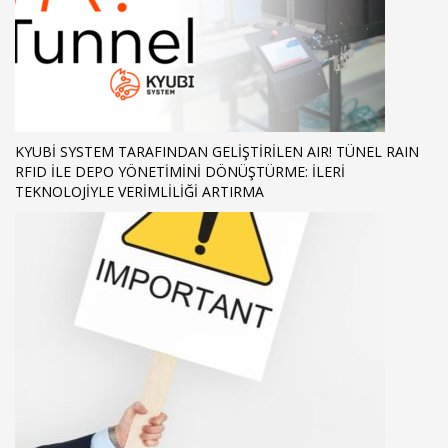
KYUBI SYSTEM TARAFINDAN GELIŞTIRILEN AIR! TÜNEL RAIN
RFID ILE DEPO YÖNETIMINI DÖNÜŞTÜRME: İLERI
TEKNOLOJIYLE VERIMLILIĞI ARTIRMA