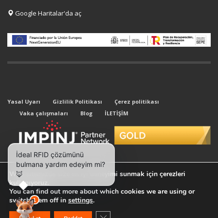
Google Haritalar'da aç
Yasal Uyarı
Gizlilik Politikası
Çerez politikası
Vaka çalışmaları
Blog
İLETİŞİM
Web sitemizde size en iyi deneyimi sunmak için çerezleri
kullanıyoruz.
You can find out more about which cookies we are using or
© 2026 All rights reserved. Kyubi System.
switch them off in
settings
.
GDPR çerez şeridini kapat