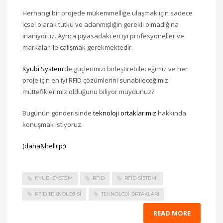
Herhangi bir projede mükemmelliğe ulaşmak için sadece
içsel olarak tutku ve adanmışlığın gerekli olmadığına
inanıyoruz. Ayrıca piyasadaki en iyi profesyoneller ve
markalar ile çalışmak gerekmektedir.
Kyubi System
‘de güçlerimizi birleştirebileceğimiz ve her
proje için en iyi RFID çözümlerini sunabileceğimiz
müttefiklerimiz olduğunu biliyor muydunuz?
Bugünün gönderisinde
teknoloji ortaklarımız
hakkında
konuşmak istiyoruz.
(daha&helliip;)
KYUBI SYSTEM
RFID
RFID SISTEMI
RFID TEKNOLOJISI
TEKNOLOJI ORTAKLARI
READ MORE