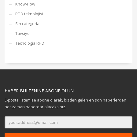
Know-How
RFID teknolojisi
Sin categoría
Tavsiye
Tecnología RFID
HABER BÜLTENINE ABONE OLUN
E-posta listemize abone olarak, bizden gelen en son haberlerden
her zaman haberdar olacaksınız.