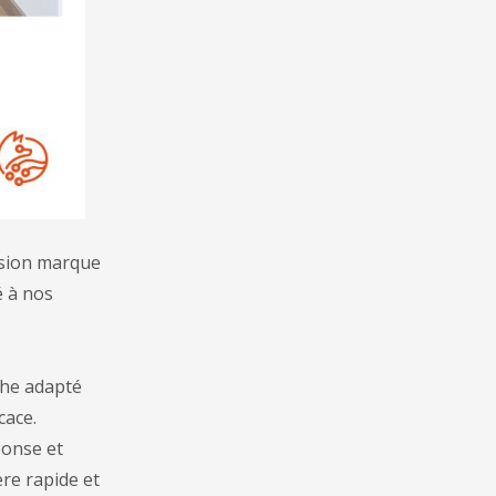
ansion marque
é à nos
che adapté
cace.
ponse et
ère rapide et