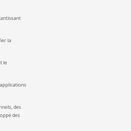
rantissant
ier la
t le
applications
nnels, des
loppé des