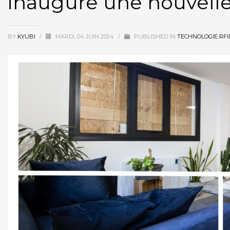
inaugure une nouvelle
BY
KYUBI
/
MARDI, 04 JUIN 2024
/
PUBLISHED IN
TECHNOLOGIE RFI