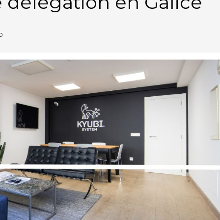
 délégation en Galice
D