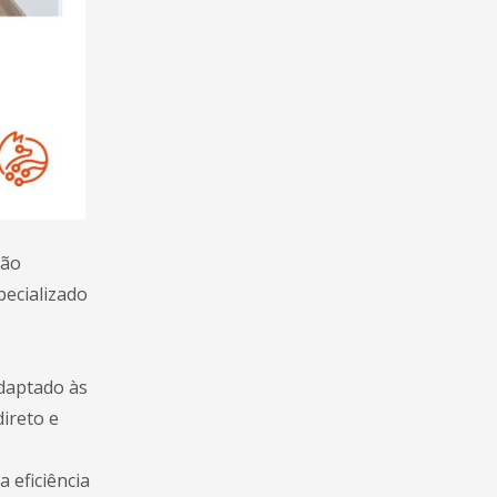
são
pecializado
adaptado às
ireto e
 eficiência