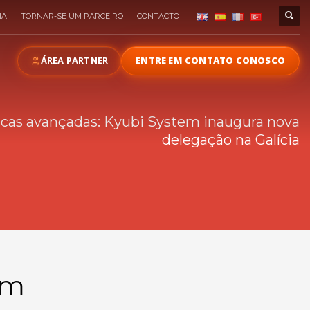
IA
TORNAR-SE UM PARCEIRO
CONTACTO
ÁREA PARTNER
ENTRE EM CONTATO CONOSCO
icas avançadas: Kyubi System inaugura nova
delegação na Galícia
em