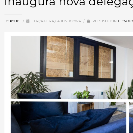
inaugura nova delegaç
BY
KYUBI
/
TERÇA-FEIRA, 04 JUNHO 2024
/
PUBLISHED IN
TECNOLO