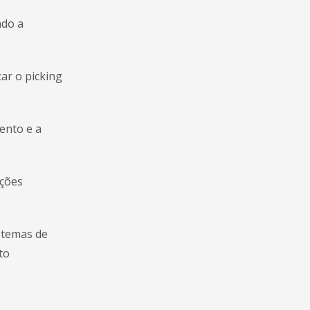
ndo a
ar o picking
ento e a
ações
stemas de
to