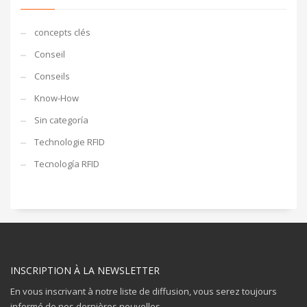
concepts clés
Conseil
Conseils
Know-How
Sin categoría
Technologie RFID
Tecnología RFID
INSCRIPTION À LA NEWSLETTER
En vous inscrivant à notre liste de diffusion, vous serez toujours
informé de nos dernières nouvelles.