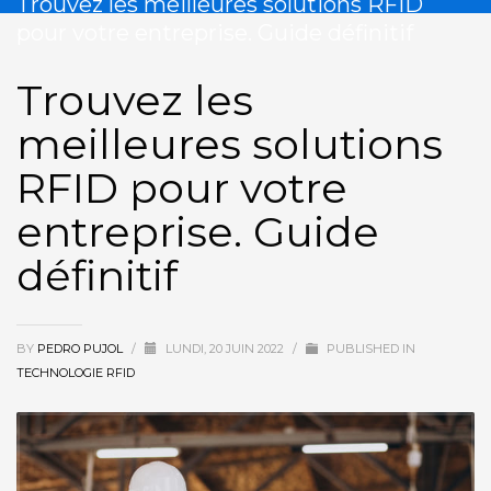
Trouvez les meilleures solutions RFID
pour votre entreprise. Guide définitif
Trouvez les
meilleures solutions
RFID pour votre
entreprise. Guide
définitif
BY
PEDRO PUJOL
/
LUNDI, 20 JUIN 2022
/
PUBLISHED IN
TECHNOLOGIE RFID