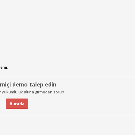
temi
.
imiçi demo talep edin
r yükümlülük altına girmeden sorun
Burada