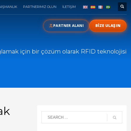
NIŞMANLIK
PARTNERIMIZ OLUN
İLETİŞİM
PARTNER ALANI
BİZE ULAŞIN
ğlamak için bir çözüm olarak RFID teknolojisi
ak