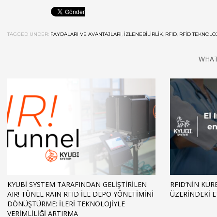
TAGGED UNDER:
FAYDALARI VE AVANTAJLARI
,
IZLENEBILIRLIK
,
RFID
,
RFID TEKNOLOJ
WHAT
KYUBI SYSTEM TARAFINDAN GELIŞTIRILEN
RFID’NIN KÜR
AIR! TÜNEL RAIN RFID ILE DEPO YÖNETIMINI
ÜZERINDEKI E
DÖNÜŞTÜRME: İLERI TEKNOLOJIYLE
VERIMLILIĞI ARTIRMA