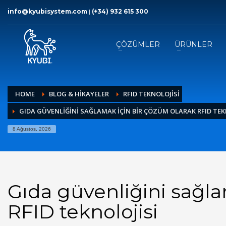
info@kyubisystem.com
|
(+34) 932 615 300
ÇÖZÜMLER
ÜRÜNLER
HOME
BLOG & HİKAYELER
RFID TEKNOLOJISI
GIDA GÜVENLIĞINI SAĞLAMAK IÇIN BIR ÇÖZÜM OLARAK RFID TEK
8 Ağustos, 2026
Gıda güvenliğini sağla
RFID teknolojisi