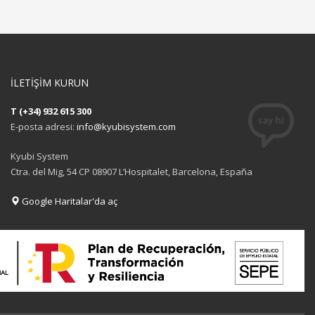
İLETİŞİM KURUN
T (+34) 932 615 300
E-posta adresi:
info@kyubisystem.com
Kyubi System
Ctra. del Mig, 54 CP 08907 L’Hospitalet, Barcelona, España
Google Haritalar'da aç