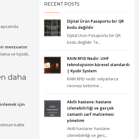
RECENT POSTS
Dijital Ürün Pasaportu bir QR
lı kapsamda
kodu değildir
Dijital Ürün Pasaportu bir QR
kodu değildir: Te...
bir mevzuatın
ama ve lojistik,
RAIN RFID Nedir: UHF
teknolojisinin küresel standardı
| Kyubi System
den daha
RAIN RFID nedir: milyarlarca
nesneyi birbirine ...
Akıllı hastane: hastane
 önlemek için
izlenebilirliği ve gerçek
zamanlı sarf malzemesi
yönetimi
ptimum kalite
Akıllı hastane: hastane
izlenebilirliği ve gerç...