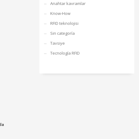
Anahtar kavramlar
Know-How
RFID teknolojisi
Sin categoría
Tavsiye
Tecnología RFID
ıda