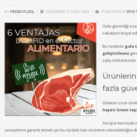
BY
PEDRO PUJOL
/
PERŞEMBE, 17 MART 2022
/
PUBLISHED IN
RFID 
Gıda güvenliği esas
vakaların tespit ed
Bu nedenle
gıda 
geliştirilmesi
gere
satış noktalarında 
Ürünlerin
fazla güv
Gıdanın uzun üret
hayati önem taşı
Avrupa mevzuatı ve
seviyelerini garanti etmek için bu türdeki tüm ürünlerin izlenebilirliğini 