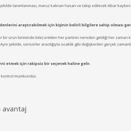
r şekilde tanımlanması, maruz kalınan hasarı ve takip edilecek itibar kaybını
erini araştırabilmek için kişinin belirli bilgilere sahip olması ger
r bir ürün biriminde bile) üretilen her partinin nereden geldiği her zaman k
ynı şekilde, sensörler aracılığıyla sıcaklık gibi değişkenleri gerçek zamanlı
nti etmek için rakipsiz bir seçenek haline gelir.
 bu kontrol mümkündür.
6 avantaj