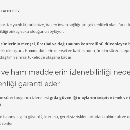
TEKNOLOJISI
tır. Ne yazık ki, tarih bize, bazen insan sağlığı için çok tehlikeli olan, fark
ildiği birkaç vaka olduğunu söylüyor.
ürünlerinin menşei, üretimi ve dağıtımının kontrolünü düzenleyen 
kli olmuştur.
. Hammaddelerin menşei ve kalitesinden, üretim süreci, depol
dağıtım ve nihai tüketiciye ulaşana kadar.
 ve ham maddelerin izlenebilirliği ne
enliği garanti eder
im süreci boyunca izlenmesi
gıda güvenliği olaylarını tespit etmek ve
r.
 İspanyol gıda güvenliği kurumu, gereksiz riskleri ortadan kaldırmak ve o
düzenler.