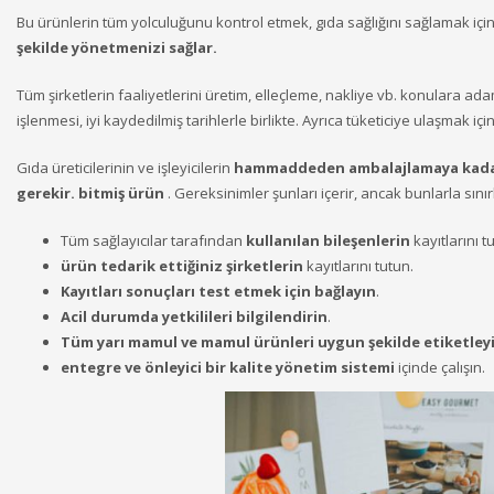
Bu ürünlerin tüm yolculuğunu kontrol etmek, gıda sağlığını sağlamak içi
şekilde yönetmenizi sağlar.
Tüm şirketlerin faaliyetlerini üretim, elleçleme, nakliye vb. konulara ad
işlenmesi, iyi kaydedilmiş tarihlerle birlikte. Ayrıca tüketiciye ulaşmak için
Gıda üreticilerinin ve işleyicilerin
hammaddeden ambalajlamaya kadar k
gerekir. bitmiş ürün
. Gereksinimler şunları içerir, ancak bunlarla sınırl
Tüm sağlayıcılar tarafından
kullanılan bileşenlerin
kayıtlarını t
ürün tedarik ettiğiniz şirketlerin
kayıtlarını tutun.
Kayıtları sonuçları test etmek için bağlayın
.
Acil durumda yetkilileri bilgilendirin
.
Tüm yarı mamul ve mamul ürünleri uygun şekilde etiketleyi
entegre ve önleyici bir kalite yönetim sistemi
içinde çalışın.