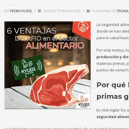
BY
PEDRO PUJOL
/
JUEVES, 17 MARZO 2022
/
PUBLISHED IN
TECNOL
La seguridad alime
donde se han dete
para la salud hu
Por este motivo, h
producción y dis
materias primas, p
puntos de venta ha
Por qué 
primas g
Es vital vigilar lo
seguridad alime