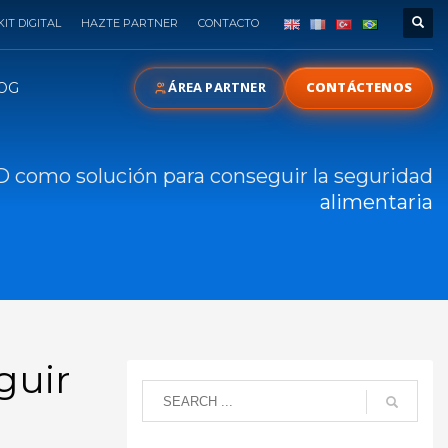
KIT DIGITAL
HAZTE PARTNER
CONTACTO
ÁREA PARTNER
CONTÁCTENOS
OG
D como solución para conseguir la seguridad
alimentaria
guir