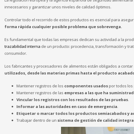
La legislación europea y la agencia española de seguridad alimentaria r
innecesarios y garantizar unos niveles de calidad óptimos.
Controlar todo el recorrido de estos productos es esencial para asegur
forma rápida cualquier posible problema que sobrevenga.
Es fundamental que todas las empresas dedican su actividad a la producc
trazabilidad interna
de un producto: procedencia, transformación y trat
consumidor.
Los fabricantes y procesadores de alimentos están obligados a contar
utilizados, desde las materias primas hasta el producto acabad
Mantener registros de los
componentes usados
por todos los
Mantener registros de las
empresas a las que ha suministra
Vincular los registros con los resultados de las pruebas
.
Informar a las autoridades en caso de emergencia
.
Etiquetar o marcar todos los productos semiacabados y 
Trabajar dentro de un
sistema de gestión de calidad integr