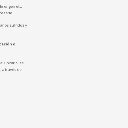
e origen etc.
ecesario.
daños sufridos y
cación o
l unitario, es
, a través de