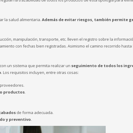
egulan la trazabilidad de todos los productos de esta tipología para elim
ar la salud alimentaria.
Además de evitar riesgos, también permite g
ión, manipulación, transporte, etc. lleven el registro sobre la información
amiento con fechas bien registradas. Asimismo el camino recorrido hasta l
 con un sistema que permita realizar un
seguimiento de todos los ingr
o
. Los requisitos incluyen, entre otras cosas:
 proveedores.
do productos
.
acabados
de forma adecuada.
ado y preventivo
.