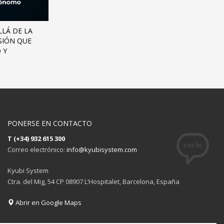
LLÁ DE LA
USIÓN QUE
 Y
PONERSE EN CONTACTO
T (+34) 932 615 300
Correo electrónico:
info@kyubisystem.com
Kyubi System
Ctra. del Mig, 54 CP 08907 L’Hospitalet, Barcelona, España
Abrir en Google Maps