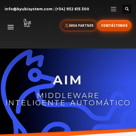
info@kyubisystem.com
|
(+34) 932 615 300
ÁREA PARTNER
CONTÁCTENOS
AIM
MIDDLEWARE
INTELIGENTE AUTOMÁTICO