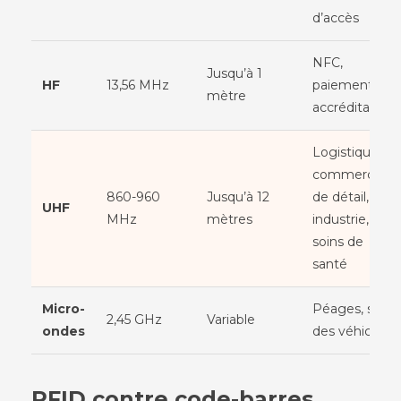
d’accès
NFC,
Jusqu’à 1
HF
13,56 MHz
paiements,
mètre
accréditations
Logistique,
commerce
860-960
Jusqu’à 12
de détail,
UHF
MHz
mètres
industrie,
soins de
santé
Micro-
Péages, suivi
2,45 GHz
Variable
ondes
des véhicules
RFID contre code-barres