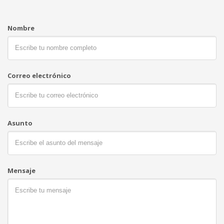
Nombre
Correo electrónico
Kyubi System
Asunto
Somos un equipo multidicisciplinar, con sede en Barcelona,
donde se encuentra la
sede de Comercial Arqué
. Siempre
estamos dispuestos a hablar sobre RFID,. ¡Llámanos en
cualquier momento!
Mensaje