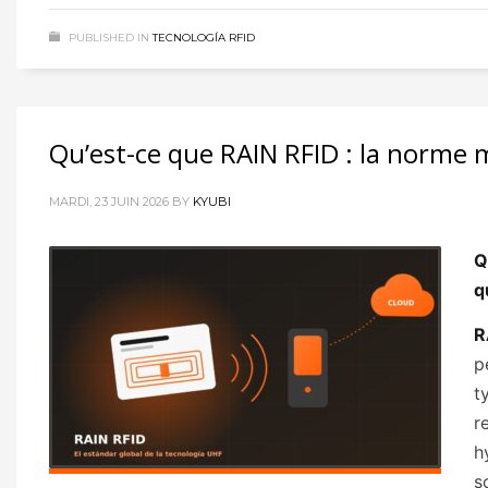
PUBLISHED IN
TECNOLOGÍA RFID
Qu’est-ce que RAIN RFID : la norme 
MARDI, 23 JUIN 2026
BY
KYUBI
Q
q
R
p
t
r
h
s