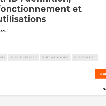
fonctionnement et
utilisations
uite…)
RFID
SOLUCIONES RFID
TECNOLOGÍA RFID
TRAZABILIDAD
REA
N