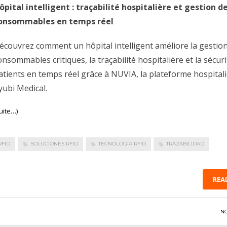
ôpital intelligent : traçabilité hospitalière et gestion d
onsommables en temps réel
écouvrez comment un hôpital intelligent améliore la gestio
onsommables critiques, la traçabilité hospitalière et la sécur
atients en temps réel grâce à NUVIA, la plateforme hospital
yubi Medical.
uite…)
RFID
SOLUCIONES RFID
TECNOLOGÍA RFID
TRAZABILIDAD
REA
N