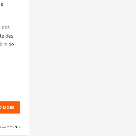
es
n des
ité des
ière de
D MORE
O COMMENTS