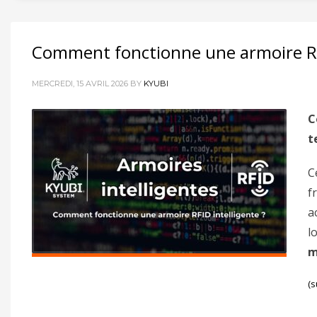
Comment fonctionne une armoire RF
MERCREDI, 15 AVRIL 2026
BY
KYUBI
C
t
C
f
a
l
m
(s