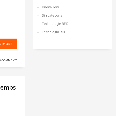
Know-How
Sin categoría
Technologie RFID
Tecnología RFID
D MORE
O COMMENTS
 temps