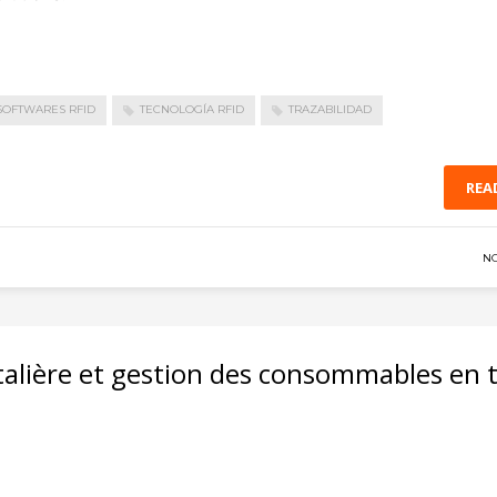
SOFTWARES RFID
TECNOLOGÍA RFID
TRAZABILIDAD
REA
N
spitalière et gestion des consommables en