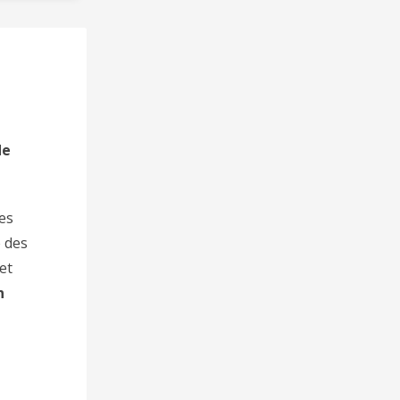
de
es
e des
et
n