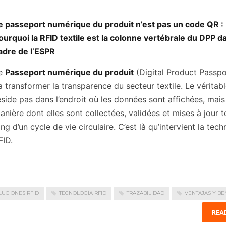
e passeport numérique du produit n’est pas un code QR :
ourquoi la RFID textile est la colonne vertébrale du DPP d
adre de l’ESPR
e
Passeport numérique du produit
(Digital Product Passpo
a transformer la transparence du secteur textile. Le véritabl
éside pas dans l’endroit où les données sont affichées, mais
anière dont elles sont collectées, validées et mises à jour t
ong d’un cycle de vie circulaire. C’est là qu’intervient la tec
FID.
LUCIONES RFID
TECNOLOGÍA RFID
TRAZABILIDAD
VENTAJAS Y BE
REA