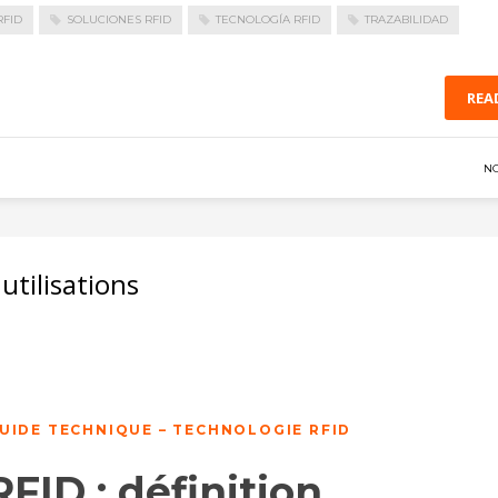
RFID
SOLUCIONES RFID
TECNOLOGÍA RFID
TRAZABILIDAD
REA
N
utilisations
UIDE TECHNIQUE – TECHNOLOGIE RFID
RFID : définition,