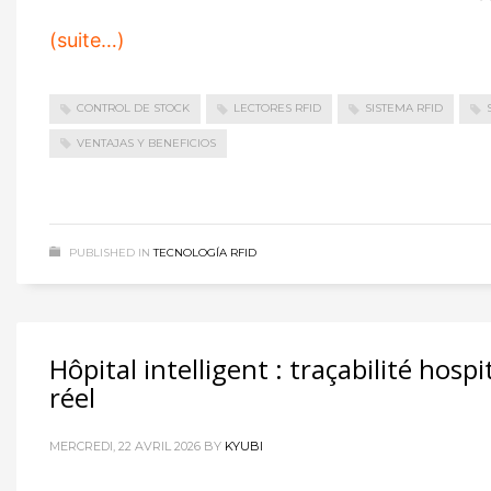
(suite…)
CONTROL DE STOCK
LECTORES RFID
SISTEMA RFID
VENTAJAS Y BENEFICIOS
PUBLISHED IN
TECNOLOGÍA RFID
Hôpital intelligent : traçabilité ho
réel
MERCREDI, 22 AVRIL 2026
BY
KYUBI