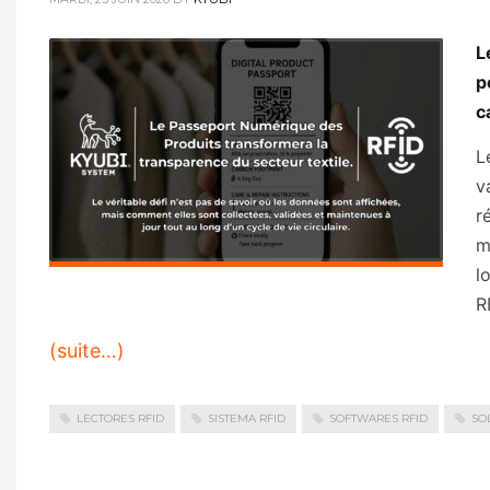
L
p
c
L
v
r
m
l
R
(suite…)
LECTORES RFID
SISTEMA RFID
SOFTWARES RFID
SO