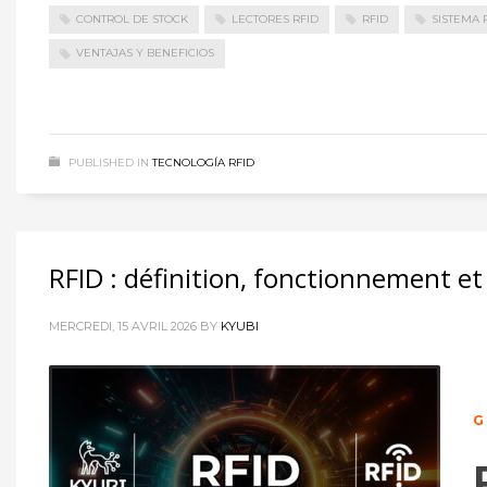
CONTROL DE STOCK
LECTORES RFID
RFID
SISTEMA 
VENTAJAS Y BENEFICIOS
PUBLISHED IN
TECNOLOGÍA RFID
RFID : définition, fonctionnement et 
MERCREDI, 15 AVRIL 2026
BY
KYUBI
G