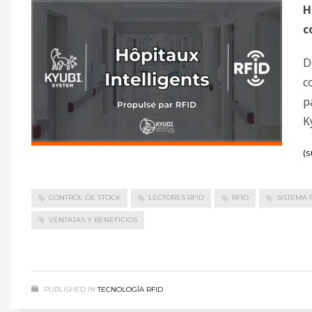
H
c
D
c
p
K
(s
CONTROL DE STOCK
LECTORES RFID
RFID
SISTEMA 
VENTAJAS Y BENEFICIOS
PUBLISHED IN
TECNOLOGÍA RFID