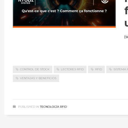
(s
CONTROL DE STOCK
LECTORES RFID
RFID
SISTEMA 
VENTAJAS Y BENEFICIOS
PUBLISHED IN
TECNOLOGÍA RFID