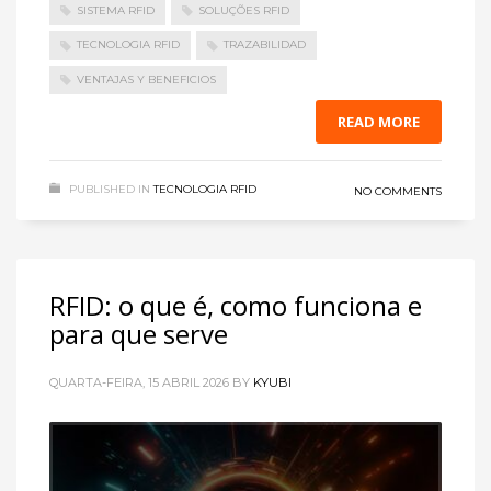
SISTEMA RFID
SOLUÇÕES RFID
TECNOLOGIA RFID
TRAZABILIDAD
VENTAJAS Y BENEFICIOS
READ MORE
PUBLISHED IN
TECNOLOGIA RFID
NO COMMENTS
RFID: o que é, como funciona e
para que serve
QUARTA-FEIRA, 15 ABRIL 2026
BY
KYUBI