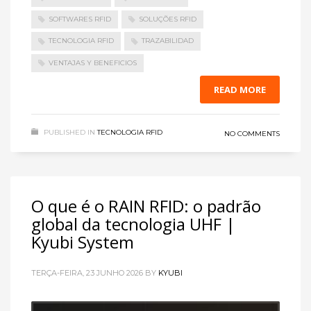
SOFTWARES RFID
SOLUÇÕES RFID
TECNOLOGIA RFID
TRAZABILIDAD
VENTAJAS Y BENEFICIOS
READ MORE
PUBLISHED IN
TECNOLOGIA RFID
NO COMMENTS
O que é o RAIN RFID: o padrão
global da tecnologia UHF |
Kyubi System
TERÇA-FEIRA, 23 JUNHO 2026
BY
KYUBI