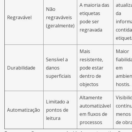
A maioria das
atualiz
Não
etiquetas
da
Regravável
regraváveis
pode ser
inform
(geralmente)
regravada
contida
etiquet
Mais
Maior
Sensível a
resistente,
fiabili
Durabilidade
danos
pode estar
em
superficiais
dentro de
ambien
objectos
hostis.
Altamente
Visibil
Limitado a
automatizável
contínu
Automatização
pontos de
em fluxos de
menos
leitura
processos
de obra