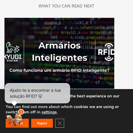
WHAT YOU CAN READ NEXT
COMO FUNCIONA UM ARMÁRIO INTELIGENTE RFID
We are using cookies to give you the best experience on our
website.
You can find out more about which cookies we are using or
switch them off in
settings
.
Close GDPR Cookie Banner
Accept
Reject