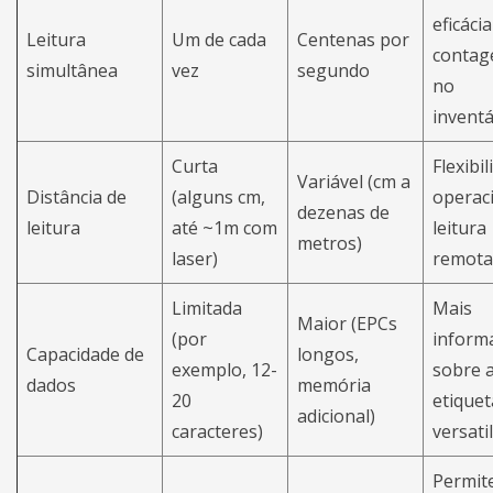
eficáci
Leitura
Um de cada
Centenas por
contag
simultânea
vez
segundo
no
inventá
Curta
Flexibi
Variável (cm a
Distância de
(alguns cm,
operaci
dezenas de
leitura
até ~1m com
leitura
metros)
laser)
remota
Limitada
Mais
Maior (EPCs
(por
inform
Capacidade de
longos,
exemplo, 12-
sobre 
dados
memória
20
etiquet
adicional)
caracteres)
versati
Permit