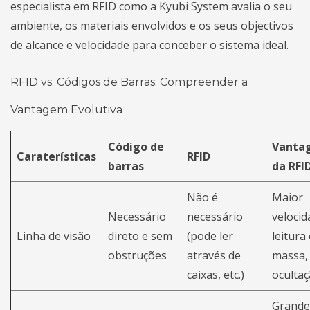
especialista em RFID como a Kyubi System avalia o seu
ambiente, os materiais envolvidos e os seus objectivos
de alcance e velocidade para conceber o sistema ideal.
RFID vs. Códigos de Barras: Compreender a
Vantagem Evolutiva
Código de
Vanta
Caraterísticas
RFID
barras
da RFI
Não é
Maior
Necessário
necessário
velocid
Linha de visão
direto e sem
(pode ler
leitura
obstruções
através de
massa,
caixas, etc.)
ocultaç
Grande