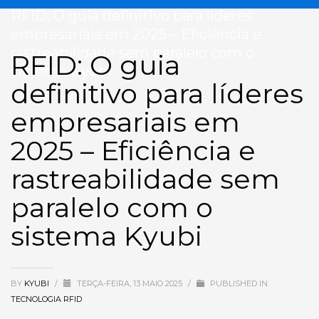
RFID: O guia definitivo para líderes
empresariais em 2025 – Eficiência e
rastreabilidade sem paralelo com o
RFID: O guia
sistema Kyubi
definitivo para líderes
empresariais em
2025 – Eficiência e
rastreabilidade sem
paralelo com o
sistema Kyubi
BY
KYUBI
/
TERÇA-FEIRA, 13 MAIO 2025
/
PUBLISHED IN
TECNOLOGIA RFID