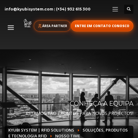
info@kyubisystem.com
|
(+34) 932 615 300
ÁREA PARTNER
ENTRE EM CONTATO CONOSCO
CONHEÇA A EQUIPA
ESTAMOS TÃO PRONTOS PARA NOVOS PROJECTOS!
KYUBI SYSTEM | RFID SOLUTIONS
SOLUÇÕES, PRODUTOS
E TECNOLOGIA RFID
NOSSO TIME