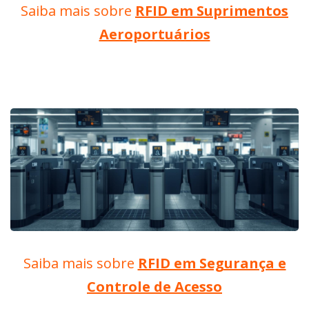
Saiba mais sobre
RFID em Suprimentos
Aeroportuários
Saiba mais sobre
RFID em Segurança e
Controle de Acesso