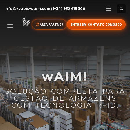
info@kyubisystem.com
|
(+34) 932 615 300
ÁREA PARTNER
ENTRE EM CONTATO CONOSCO
wAIM!
SOLUÇÃO COMPLETA PARA
GESTÃO DE ARMAZÉNS
COM TECNOLOGIA RFID.