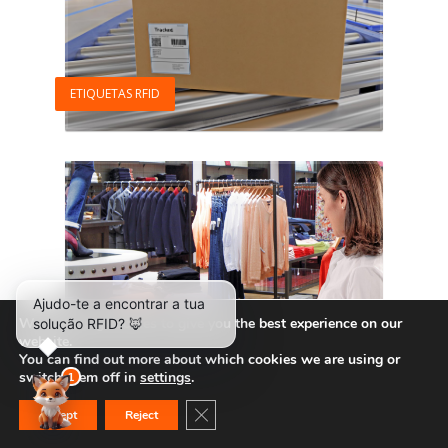
ETIQUETAS RFID
We are using cookies to give you the best experience on our
website.
You can find out more about which cookies we are using or
switch them off in
settings
.
LEITORES DE RFID
Close GDPR Cookie Banner
Accept
Reject