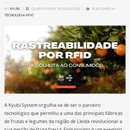
BY
KYUBI
/
QUARTA-FEIRA, 30 JULHO 2025
/
PUBLISHED IN
TECNOLOGIA RFID
A Kyubi System orgulha-se de ser o parceiro
tecnológico que permitiu a uma das principais fábricas
de frutas e legumes da região de Lleida revolucionar a
sua gestão de fruta fresca. Este projeto é um exemplo