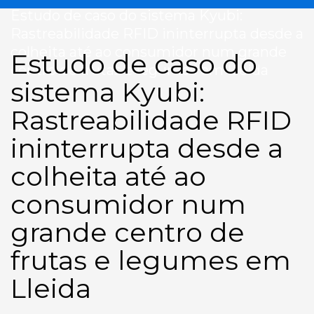
Estudo de caso do sistema Kyubi:
Rastreabilidade RFID ininterrupta desde a
colheita até ao consumidor num grande
Estudo de caso do
centro de frutas e legumes em Lleida
sistema Kyubi:
Rastreabilidade RFID
ininterrupta desde a
colheita até ao
consumidor num
grande centro de
frutas e legumes em
Lleida