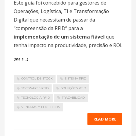
Este guia foi concebido para gestores de
Operações, Logística, TI e Transformação
Digital que necessitam de passar da
“compreensão da RFID” para a
implementação de um sistema fiável
que
tenha impacto na produtividade, precisão e ROI.
(mais…)
CONTROL DE STOCK
SISTEMA RFID
SOFTWARES RFID
SOLUÇÕES RFID
TECNOLOGIA RFID
TRAZABILIDAD
VENTAJAS Y BENEFICIOS
READ MORE