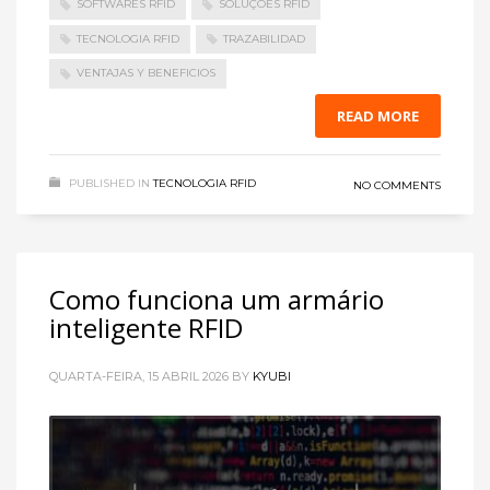
SOFTWARES RFID
SOLUÇÕES RFID
TECNOLOGIA RFID
TRAZABILIDAD
VENTAJAS Y BENEFICIOS
READ MORE
PUBLISHED IN
TECNOLOGIA RFID
NO COMMENTS
Como funciona um armário
inteligente RFID
QUARTA-FEIRA, 15 ABRIL 2026
BY
KYUBI