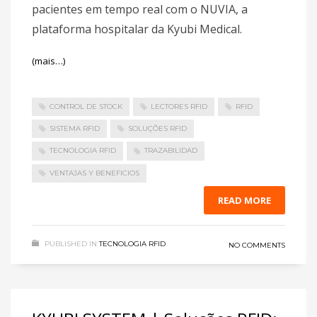
pacientes em tempo real com o NUVIA, a
plataforma hospitalar da Kyubi Medical.
(mais…)
CONTROL DE STOCK
LECTORES RFID
RFID
SISTEMA RFID
SOLUÇÕES RFID
TECNOLOGIA RFID
TRAZABILIDAD
VENTAJAS Y BENEFICIOS
READ MORE
PUBLISHED IN
TECNOLOGIA RFID
NO COMMENTS