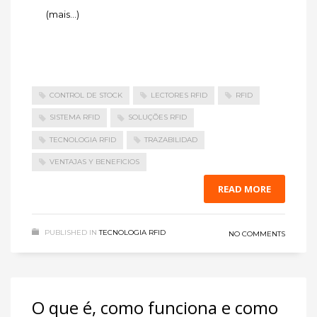
(mais…)
CONTROL DE STOCK
LECTORES RFID
RFID
SISTEMA RFID
SOLUÇÕES RFID
TECNOLOGIA RFID
TRAZABILIDAD
VENTAJAS Y BENEFICIOS
READ MORE
PUBLISHED IN
TECNOLOGIA RFID
NO COMMENTS
O que é, como funciona e como