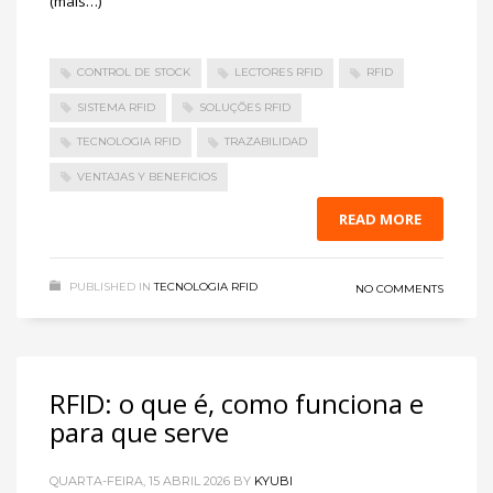
(mais…)
CONTROL DE STOCK
LECTORES RFID
RFID
SISTEMA RFID
SOLUÇÕES RFID
TECNOLOGIA RFID
TRAZABILIDAD
VENTAJAS Y BENEFICIOS
READ MORE
PUBLISHED IN
TECNOLOGIA RFID
NO COMMENTS
RFID: o que é, como funciona e
para que serve
QUARTA-FEIRA, 15 ABRIL 2026
BY
KYUBI