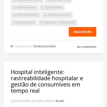
SISTEMA KYUBI
SISTEMA RFID
SOFTWARES RFID
TECNOLOGIA RFID
TRAZABILIDAD
VENTAJAS Y BENEFICIOS
READ MORE
PUBLISHED IN
TECNOLOGIA RFID
NO COMMENTS
Hospital inteligente:
rastreabilidade hospitalar e
gestão de consumíveis em
tempo real
QUARTA-FEIRA, 22 ABRIL 2026
BY
KYUBI