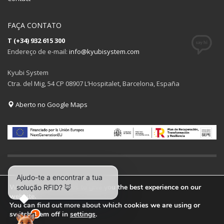
FAÇA CONTATO
T (+34) 932 615 300
Endereço de e-mail:
info@kyubisystem.com
Kyubi System
Ctra. del Mig, 54 CP 08907 L’Hospitalet, Barcelona, España
Aberto no Google Maps
We are using cookies to give you the best experience on our
website.
You can find out more about which cookies we are using or
© 2026 All rights reserved. Kyubi System.
switch them off in
settings
.