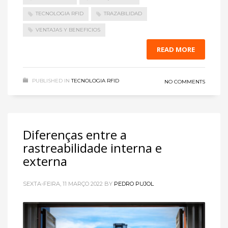
TECNOLOGIA RFID
TRAZABILIDAD
VENTAJAS Y BENEFICIOS
READ MORE
PUBLISHED IN
TECNOLOGIA RFID
NO COMMENTS
Diferenças entre a
rastreabilidade interna e
externa
SEXTA-FEIRA, 11 MARÇO 2022
BY
PEDRO PUJOL