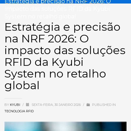
Estratégia e precisão na NRF 2026: O
impacto das soluções RFID da Kyubi
System no retalho global
Estratégia e precisão
na NRF 2026: O
impacto das soluções
RFID da Kyubi
System no retalho
global
BY
KYUBI
/
SEXTA-FEIRA, 30 JANEIRO 2026
/
PUBLISHED IN
TECNOLOGIA RFID