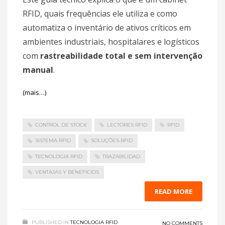
RFID, quais frequências ele utiliza e como
automatiza o inventário de ativos críticos em
ambientes industriais, hospitalares e logísticos
com
rastreabilidade total e sem intervenção
manual
.
(mais…)
CONTROL DE STOCK
LECTORES RFID
RFID
SISTEMA RFID
SOLUÇÕES RFID
TECNOLOGIA RFID
TRAZABILIDAD
VENTAJAS Y BENEFICIOS
READ MORE
PUBLISHED IN
TECNOLOGIA RFID
NO COMMENTS