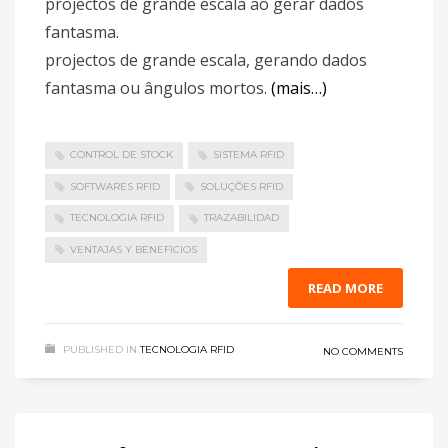
projectos de grande escala ao gerar dados
fantasma.
projectos de grande escala, gerando dados
fantasma ou ângulos mortos.
(mais…)
CONTROL DE STOCK
SISTEMA RFID
SOFTWARES RFID
SOLUÇÕES RFID
TECNOLOGIA RFID
TRAZABILIDAD
VENTAJAS Y BENEFICIOS
READ MORE
PUBLISHED IN
TECNOLOGIA RFID
NO COMMENTS