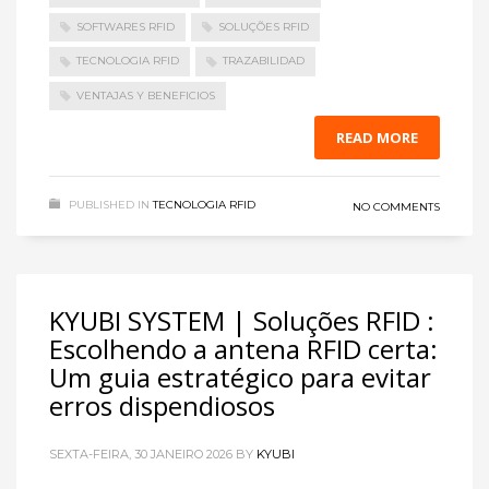
SOFTWARES RFID
SOLUÇÕES RFID
TECNOLOGIA RFID
TRAZABILIDAD
VENTAJAS Y BENEFICIOS
READ MORE
PUBLISHED IN
TECNOLOGIA RFID
NO COMMENTS
KYUBI SYSTEM | Soluções RFID :
Escolhendo a antena RFID certa:
Um guia estratégico para evitar
erros dispendiosos
SEXTA-FEIRA, 30 JANEIRO 2026
BY
KYUBI