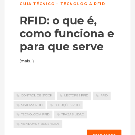
GUIA TÉCNICO – TECNOLOGIA RFID
RFID: o que é,
como funciona e
para que serve
(mais…)
CONTROL DE STOCK
LECTORES RFID
RFID
SISTEMA RFID
SOLUÇÕES RFID
TECNOLOGIA RFID
TRAZABILIDAD
VENTAJAS Y BENEFICIOS