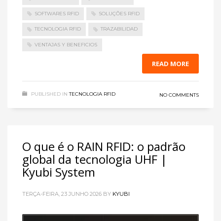
SOFTWARES RFID
SOLUÇÕES RFID
TECNOLOGIA RFID
TRAZABILIDAD
VENTAJAS Y BENEFICIOS
READ MORE
PUBLISHED IN
TECNOLOGIA RFID
NO COMMENTS
O que é o RAIN RFID: o padrão
global da tecnologia UHF |
Kyubi System
TERÇA-FEIRA, 23 JUNHO 2026
BY
KYUBI