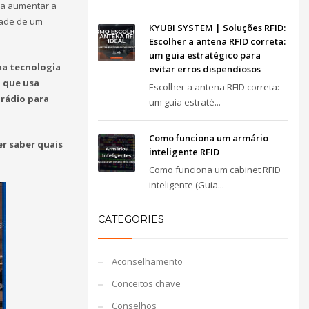
ra aumentar a
dade de um
KYUBI SYSTEM | Soluções RFID:
Escolher a antena RFID correta:
um guia estratégico para
ma tecnologia
evitar erros dispendiosos
a que usa
Escolher a antena RFID correta:
 rádio para
um guia estraté...
Como funciona um armário
r saber quais
inteligente RFID
Como funciona um cabinet RFID
inteligente (Guia...
CATEGORIES
Aconselhamento
Conceitos chave
Conselhos