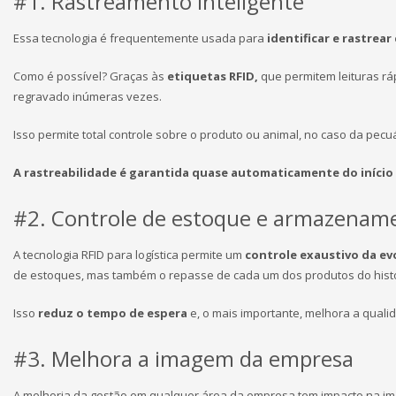
#1. Rastreamento inteligente
Essa tecnologia é frequentemente usada para
identificar e rastrea
Como é possível? Graças às
etiquetas RFID,
que permitem leituras rá
regravado inúmeras vezes.
Isso permite total controle sobre o produto ou animal, no caso da pe
A rastreabilidade é garantida quase automaticamente do início 
#2. Controle de estoque e armazenam
A tecnologia RFID para logística permite um
controle exaustivo da e
de estoques, mas também o repasse de cada um dos produtos do histó
Isso
reduz o tempo de espera
e, o mais importante, melhora a qualid
#3. Melhora a imagem da empresa
A melhoria da gestão em qualquer área da empresa tem impacto na ima