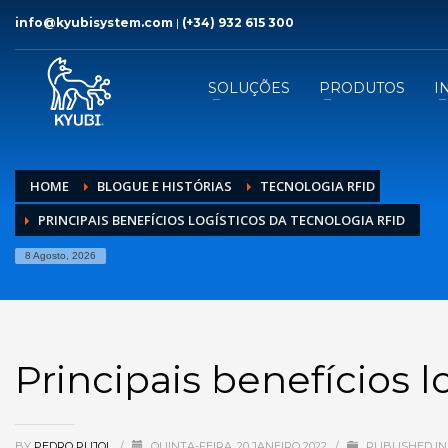
info@kyubisystem.com
|
(+34) 932 615 300
SOLUÇÕES
PRODUTOS
I
HOME
BLOGUE E HISTÓRIAS
TECNOLOGIA RFID
PRINCIPAIS BENEFÍCIOS LOGÍSTICOS DA TECNOLOGIA RFID
8 Agosto, 2026
Principais benefícios 
BY
PEDRO PUJOL
/
QUINTA-FEIRA, 20 JANEIRO 2022
/
PUBLISHED I