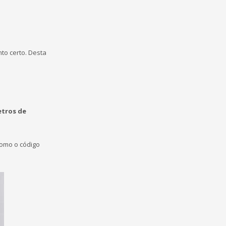
o certo. Desta
etros de
como o código