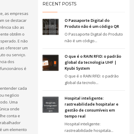
RECENT POSTS
te, as empresas
am se destacar
O Passaporte Digital do
Produto não é um código QR
rência são as
mente obtêm o
O Passaporte Digital do Produto
não é um código...
sperado. E não
as oferecer um
to ou serviço.
O que é o RAIN RFID: o padrão
ncia dos
global da tecnologia UHF |
Kyubi System
 funcionários é
O que é o RAIN RFID: o padrão
global da tecnolo...
entender cada
ou negócio
Hospital inteligente:
todo. Uma
rastreabilidade hospitalar e
única onde
gestão de consumíveis em
lhe conta e
tempo real
trabalhador
Hospital inteligente:
o é um elemento
rastreabilidade hospitala...