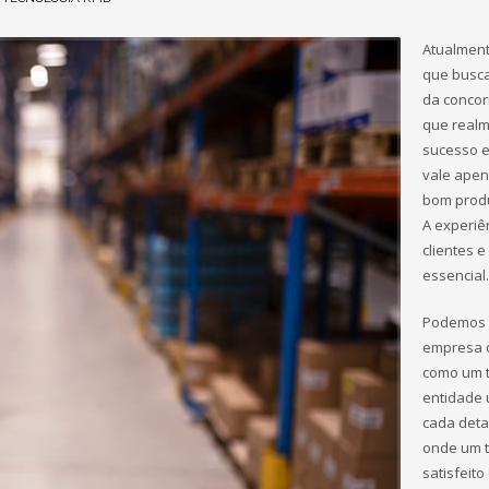
Atualmen
que busc
da concor
que real
sucesso e
vale apen
bom produ
A experiê
clientes e
essencial.
Podemos 
empresa 
como um 
entidade 
cada deta
onde um 
satisfeit