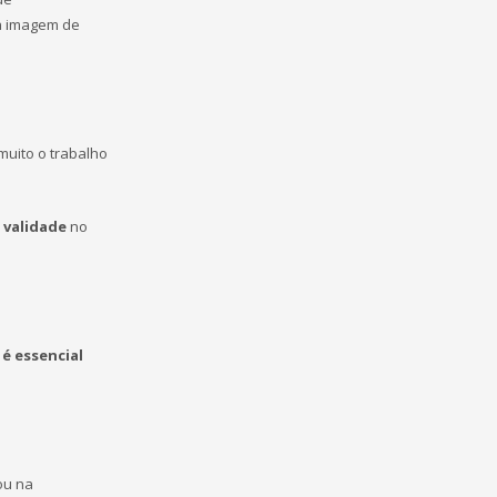
 a imagem de
muito o trabalho
 validade
no
o
é essencial
ou na