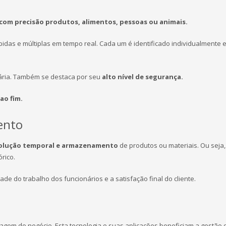
r com precisão produtos, alimentos, pessoas ou animais.
pidas e múltiplas em tempo real. Cada um é identificado individualmente 
cuária. Também se destaca por seu
alto nível de segurança.
ao fim.
ento
volução temporal e armazenamento
de produtos ou materiais. Ou seja,
rico.
ade do trabalho dos funcionários e a satisfação final do cliente.
gem do negócio. Esta tecnologia e suas aplicações beneficiam a gestão 