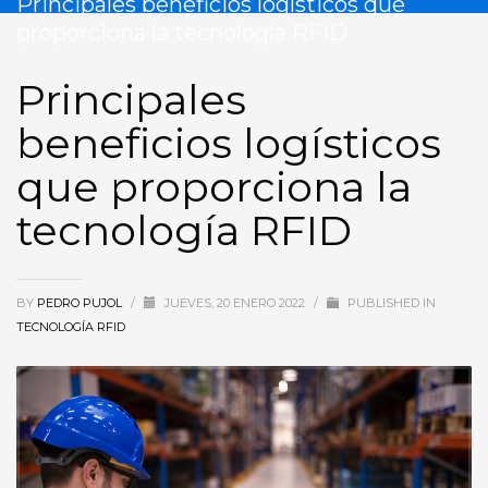
Principales beneficios logísticos que
proporciona la tecnología RFID
Principales
beneficios logísticos
que proporciona la
tecnología RFID
BY
PEDRO PUJOL
/
JUEVES, 20 ENERO 2022
/
PUBLISHED IN
TECNOLOGÍA RFID