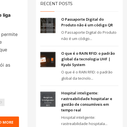
RECENT POSTS
 liga
O Passaporte Digital do
Produto não é um código QR
O Passaporte Digital do Produto
 permite
não é um código...
e
 que
O que é o RAIN RFID: o padrão
global da tecnologia UHF |
ói as
Kyubi System
O que é o RAIN RFID: o padrão
global da tecnolo...
Hospital inteligente:
rastreabilidade hospitalar e
D
gestão de consumíveis em
tempo real
Hospital inteligente:
D MORE
rastreabilidade hospitala...