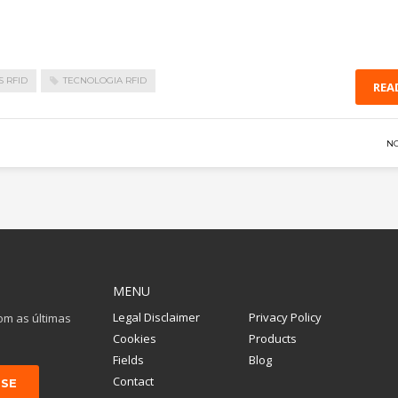
 RFID
TECNOLOGIA RFID
REA
N
MENU
Legal Disclaimer
Privacy Policy
om as últimas
Cookies
Products
Fields
Blog
Contact