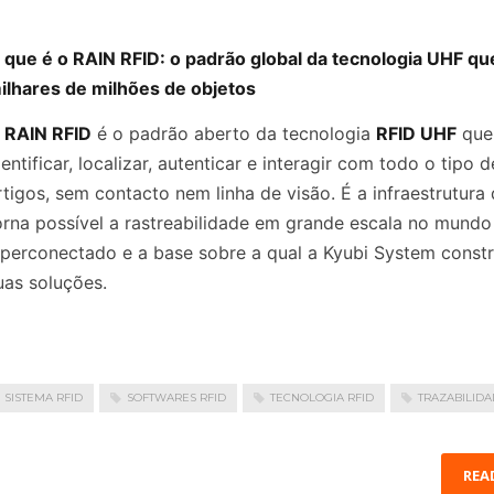
 que é o RAIN RFID: o padrão global da tecnologia UHF que
ilhares de milhões de objetos
 RAIN RFID
é o padrão aberto da tecnologia
RFID UHF
que
dentificar, localizar, autenticar e interagir com todo o tipo d
rtigos, sem contacto nem linha de visão. É a infraestrutura
orna possível a rastreabilidade em grande escala no mundo
iperconectado e a base sobre a qual a Kyubi System constr
uas soluções.
SISTEMA RFID
SOFTWARES RFID
TECNOLOGIA RFID
TRAZABILIDA
REA