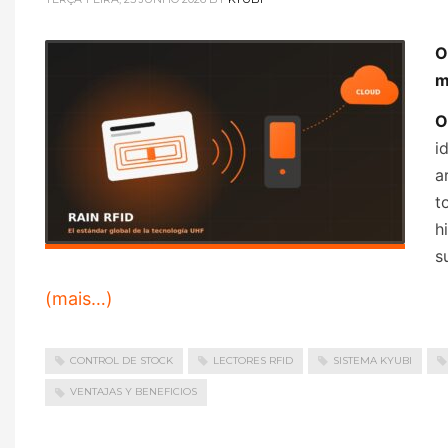
O
m
O
i
a
t
h
s
(mais…)
CONTROL DE STOCK
LECTORES RFID
SISTEMA KYUBI
VENTAJAS Y BENEFICIOS