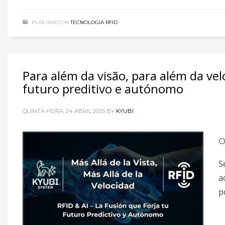
PUBLISHED IN
TECNOLOGIA RFID
Para além da visão, para além da velo
futuro preditivo e autónomo
QUINTA-FEIRA, 24 ABRIL 2025
BY
KYUBI
O
S
a
p