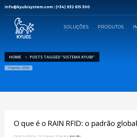
info@kyubisystem.com
|
(+34) 932 615 300
SOLUÇÕES
PRODUTOS
I
HOME
POSTS TAGGED "SISTEMA KYUBI"
7 Agosto, 2026
O que é o RAIN RFID: o padrão globa
TERÇA-FEIRA, 23 JUNHO 2026
BY
KYUBI