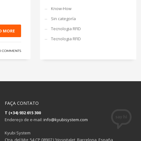
Know-How
Sin categoría
Tecnologia RFID
D MORE
Tecnologia RFID
O COMMENTS
FAÇA CONTATO
T (+34) 932 615 300
Endereço de e-mail:
info@kyubisystem.com
Kyubi System
Ctra. del Mig, 54 CP 08907 L’Hospitalet, Barcelona, España