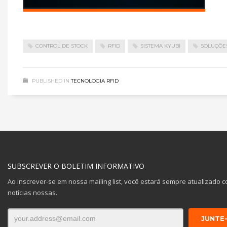
CONTROL DE STOCK
RFID
SISTEMA KYUBI
SOLUÇÕES
PUBLISHED IN
TECNOLOGIA RFID
SUBSCREVER O BOLETIM INFORMATIVO
Ao inscrever-se em nossa mailing list, você estará sempre atualizado c
notícias nossas.