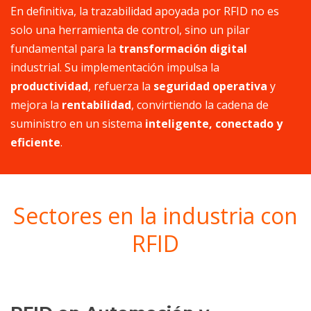
En definitiva, la trazabilidad apoyada por RFID no es
solo una herramienta de control, sino un pilar
fundamental para la
transformación digital
industrial. Su implementación impulsa la
productividad
, refuerza la
seguridad operativa
y
mejora la
rentabilidad
, convirtiendo la cadena de
suministro en un sistema
inteligente, conectado y
eficiente
.
Sectores en la industria con
RFID