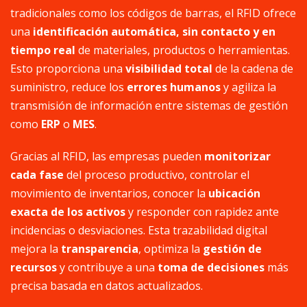
tradicionales como los códigos de barras, el RFID ofrece
una
identificación automática, sin contacto y en
tiempo real
de materiales, productos o herramientas.
Esto proporciona una
visibilidad total
de la cadena de
suministro, reduce los
errores humanos
y agiliza la
transmisión de información entre sistemas de gestión
como
ERP
o
MES
.
Gracias al RFID, las empresas pueden
monitorizar
cada fase
del proceso productivo, controlar el
movimiento de inventarios, conocer la
ubicación
exacta de los activos
y responder con rapidez ante
incidencias o desviaciones. Esta trazabilidad digital
mejora la
transparencia
, optimiza la
gestión de
recursos
y contribuye a una
toma de decisiones
más
precisa basada en datos actualizados.