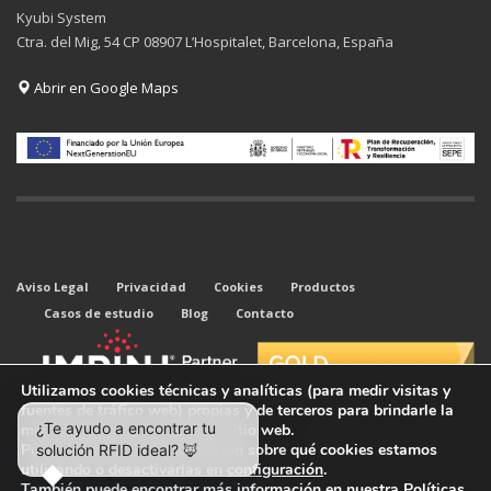
Kyubi System
Ctra. del Mig, 54 CP 08907 L’Hospitalet, Barcelona, España
Abrir en Google Maps
Aviso Legal
Privacidad
Cookies
Productos
Casos de estudio
Blog
Contacto
Utilizamos cookies técnicas y analíticas (para medir visitas y
fuentes de tráfico web) propias y de terceros para brindarle la
mejor experiencia en nuestro sitio web.
Puede obtener más información sobre qué cookies estamos
utilizando o desactivarlas en
configuración
.
También puede encontrar más información en nuestra
Políticas