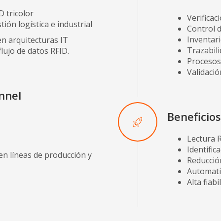
D tricolor
Verificac
ión logística e industrial
Control d
Inventar
en arquitecturas IT
Trazabili
flujo de datos RFID.
Procesos
Validació
nnel
Beneficio
Lectura R
Identific
en líneas de producción y
Reducció
Automati
Alta fiabi