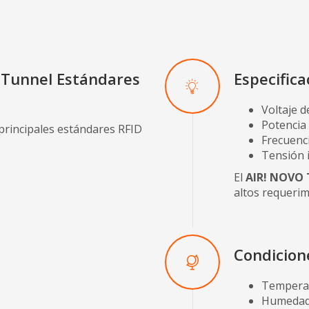
 Tunnel Estándares
Especifica
Voltaje d
Potencia
principales estándares RFID
Frecuenc
Tensión 
El
AIR! NOVO 
altos requerim
Condicion
Temperat
Humedad 