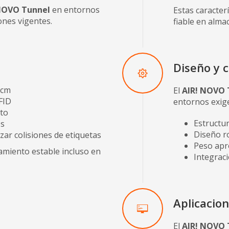
NOVO Tunnel
en entornos
Estas caracter
ones vigentes.
fiable en almac
Diseño y c
 cm
El
AIR! NOVO 
FID
entornos exig
nto
Estructur
os
Diseño ro
ar colisiones de etiquetas
Peso apr
miento estable incluso en
Integraci
Aplicacio
El
AIR! NOVO 