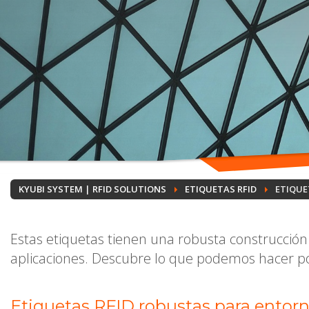
KYUBI SYSTEM | RFID SOLUTIONS
ETIQUETAS RFID
ETIQUE
Estas etiquetas tienen una robusta construcción
aplicaciones. Descubre lo que podemos hacer po
Etiquetas RFID robustas para entor