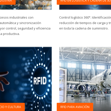
NDUSTRIA
RFID EN LOGÍSTICA Y CADENA DE S
cesos industriales con
Control logístico 360°. Identificaci
 automática y sincronización
reducción de tiempos de carga y t
or control, seguridad y eficiencia
en toda la cadena de suministro.
a productiva.
CIO Y CULTURA
RFID PARA AVIACIÓN