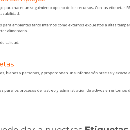
go para hacer un seguimiento óptimo de los recursos. Con las etiquetas 
razabilidad.
mas para ambientes tanto internos como externos expuestos a altas tempe
tor alimentario.
de calidad.
uetas
uctos, bienes y personas, y proporcionan una información precisa y exacta 
z para los procesos de rastreo y administración de activos en entornos dif
puede dar a nuestras
Etiquetas