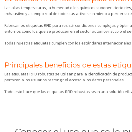
Las altas temperaturas, la humedad o los químicos suponen cierto ries
exhaustivo y a tiempo real de todos tus activos sin miedo a perder su t
Fabricamos etiquetas RFID para resistir condiciones complejas y ópti
entornos como los que se producen en el sector automovilístico o el sec
Todas nuestras etiquetas cumplen con los estándares internacionales 
Principales beneficios de estas etiq
Las etiquetas RFID robustas se utilizan para la identificación de prod
permiten a los usuarios restringir el acceso a los datos personales.
Todo esto hace que las etiquetas RFID robustas sean una solución efica
Conocer el uso que se le 