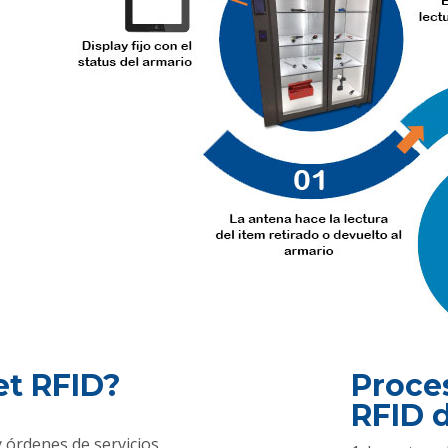
et RFID?
Proces
RFID 
 órdenes de servicios.