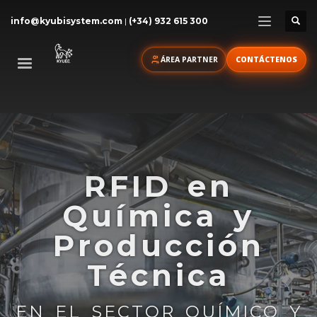
info@kyubisystem.com
|
(+34) 932 615 300
ÁREA PARTNER
CONTÁCTENOS
RFID en
Química y
Producción
Técnica
EN EL SECTOR QUÍMICO Y