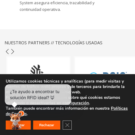
System asegura eficiencia, trazabilidad y
continuidad operativa.
NUESTROS PARTNERS // TECNOLOGÍAS USADAS
Utilizamos cookies técnicas y analíticas (para medir visitas y
fuentes de tráfico web) propias y de terceros para brindarle la
mejor experiencia en nuestro sitio web.
Puede obtener más información sobre qué cookies estamos
utilizando o desactivarlas en
configuración
.
También puede encontrar más información en nuestra
Políticas
de Cookies
.
Cerrar el banner de cookies RGPD
Aceptar
Rechazar