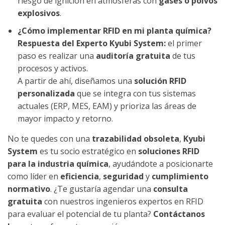
riesgo de ignición en atmósferas con
gases o polvos
explosivos
.
¿Cómo implementar RFID en mi planta química?
Respuesta del Experto Kyubi System:
el primer
paso es realizar una
auditoría gratuita
de tus
procesos y activos.
A partir de ahí, diseñamos una
solución RFID
personalizada
que se integra con tus sistemas
actuales (ERP, MES, EAM) y prioriza las áreas de
mayor impacto y retorno.
No te quedes con una
trazabilidad obsoleta
,
Kyubi
System
es tu socio estratégico en
soluciones RFID
para la industria química
, ayudándote a posicionarte
como líder en
eficiencia
,
seguridad
y
cumplimiento
normativo
. ¿Te gustaría agendar una
consulta
gratuita
con nuestros ingenieros expertos en RFID
para evaluar el potencial de tu planta?
Contáctanos