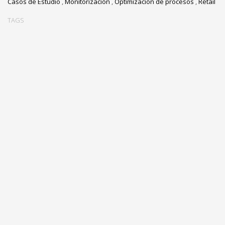
Casos de Estudio
,
Monitorización
,
Optimización de procesos
,
Retail
TAGS