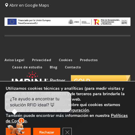
Abrir en Google Maps
Aviso Legal
Privacidad
Cookies
Productos
Casos de estudio
Blog
Contacto
Utilizamos cookies técnicas y analíticas (para medir visitas y
fuentes de tráfico web) propias y de terceros para brindarle la
mejor experiencia en nuestro sitio web.
Puede obtener más información sobre qué cookies estamos
utilizando o desactivarlas en
configuración
.
También puede encontrar más información en nuestra
Políticas
© 2026 Todos los derechos reservados. Kyubi
de Cookies
.
System.
Cerrar el banner de cookies RGPD
Aceptar
Rechazar