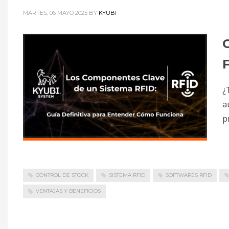
MARTES, 06 MAYO 2025
BY
KYUBI
¿
a
p
CONTROL DE STOCK
SISTEMA RFID
SOFTWARES RFID
VENTAJAS Y BENEFICIOS