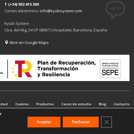
T (+34) 932 615 300
Correo electrónico:
info@kyubisystem.com
Kyubi System
Ctra. del Mig, 54 CP 08907 L’Hospitalet, Barcelona, España
Abrir en Google Maps
cidad
Cookies
Productos
Casos de estudio
Blog
Contacto
r
Cerrar el bann
Aceptar
Rechazar