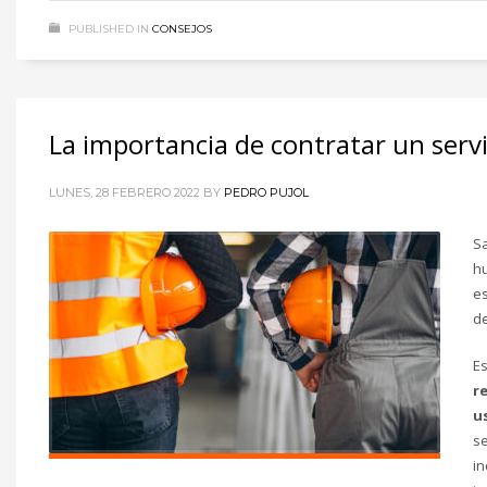
PUBLISHED IN
CONSEJOS
La importancia de contratar un ser
LUNES, 28 FEBRERO 2022
BY
PEDRO PUJOL
Sa
hu
es
de
E
r
u
se
in