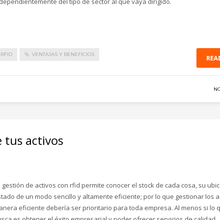
dependientemente del tipo de sector al que vaya dirigido.
RFID
VENTAJAS Y BENEFICIOS
REA
N
e tus activos
 gestión de activos con rfid permite conocer el stock de cada cosa, su ubi
tado de un modo sencillo y altamente eficiente; por lo que gestionar los a
nera eficiente debería ser prioritario para toda empresa. Al menos si lo 
sca es obtener el éxito empresarial y poder ofrecer servicios de calidad.