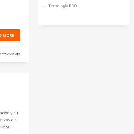
Tecnología RFID
D MORE
O COMMENTS
cación y su
ctivos de
que se