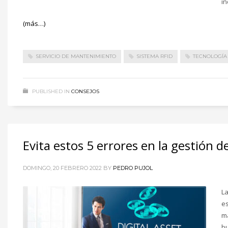
in
(más…)
SERVICIO DE MANTENIMIENTO
SISTEMA RFID
TECNOLOGÍA 
PUBLISHED IN
CONSEJOS
Evita estos 5 errores en la gestión d
DOMINGO, 20 FEBRERO 2022
BY
PEDRO PUJOL
La
es
ma
bu