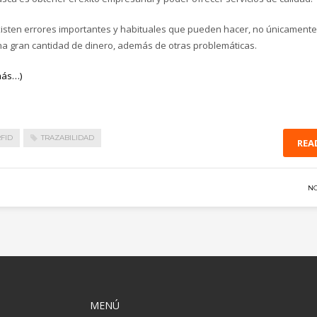
isten errores importantes y habituales que pueden hacer, no únicament
a gran cantidad de dinero, además de otras problemáticas.
más…)
FID
TRAZABILIDAD
REA
N
MENÚ