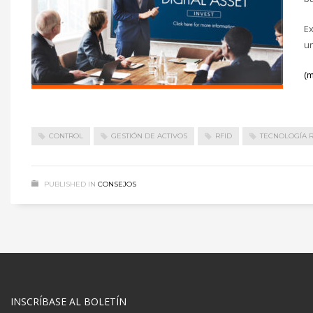
Ex
un
(
CONTROL
GESTIÓN DE ACTIVOS
RFID
TECNOLOGÍA R
PUBLISHED IN
CONSEJOS
INSCRÍBASE AL BOLETÍN