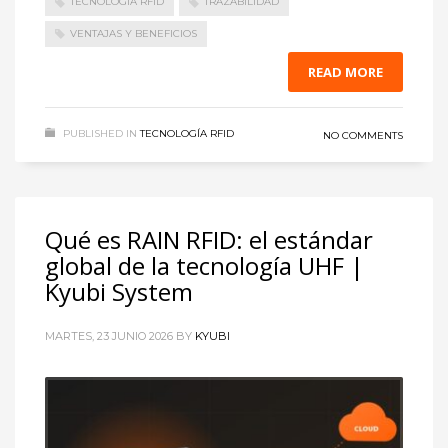
TECNOLOGÍA RFID
TRAZABILIDAD
VENTAJAS Y BENEFICIOS
READ MORE
PUBLISHED IN
TECNOLOGÍA RFID
NO COMMENTS
Qué es RAIN RFID: el estándar
global de la tecnología UHF |
Kyubi System
MARTES, 23 JUNIO 2026
BY
KYUBI