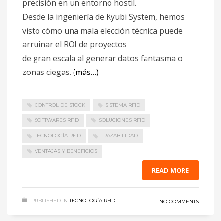
precisión en un entorno hostil.
Desde la ingeniería de Kyubi System, hemos
visto cómo una mala elección técnica puede
arruinar el ROI de proyectos
de gran escala al generar datos fantasma o
zonas ciegas.
(más…)
CONTROL DE STOCK
SISTEMA RFID
SOFTWARES RFID
SOLUCIONES RFID
TECNOLOGÍA RFID
TRAZABILIDAD
VENTAJAS Y BENEFICIOS
READ MORE
PUBLISHED IN
TECNOLOGÍA RFID
NO COMMENTS