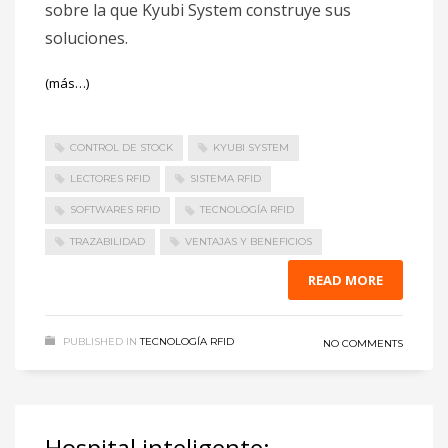
sobre la que Kyubi System construye sus
soluciones.
(más…)
CONTROL DE STOCK
KYUBI SYSTEM
LECTORES RFID
SISTEMA RFID
SOFTWARES RFID
TECNOLOGÍA RFID
TRAZABILIDAD
VENTAJAS Y BENEFICIOS
READ MORE
PUBLISHED IN
TECNOLOGÍA RFID
NO COMMENTS
Hospital inteligente: