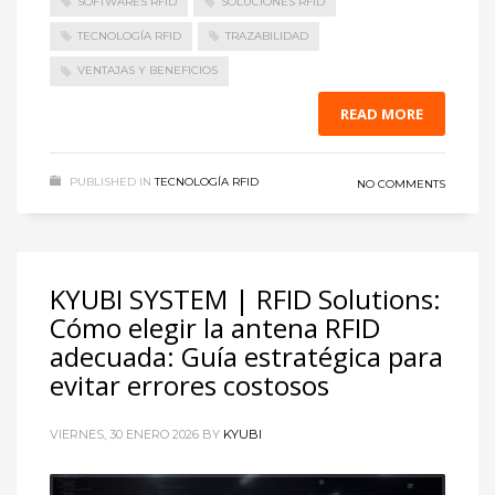
SOFTWARES RFID
SOLUCIONES RFID
TECNOLOGÍA RFID
TRAZABILIDAD
VENTAJAS Y BENEFICIOS
READ MORE
PUBLISHED IN
TECNOLOGÍA RFID
NO COMMENTS
KYUBI SYSTEM | RFID Solutions:
Cómo elegir la antena RFID
adecuada: Guía estratégica para
evitar errores costosos
VIERNES, 30 ENERO 2026
BY
KYUBI