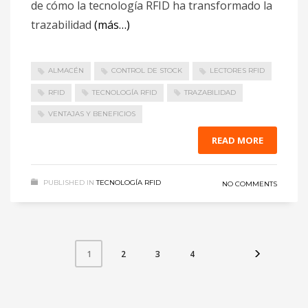
de cómo la tecnología RFID ha transformado la
trazabilidad
(más…)
ALMACÉN
CONTROL DE STOCK
LECTORES RFID
RFID
TECNOLOGÍA RFID
TRAZABILIDAD
VENTAJAS Y BENEFICIOS
READ MORE
PUBLISHED IN
TECNOLOGÍA RFID
NO COMMENTS
2
3
4
1